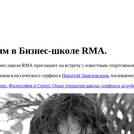
им в Бизнес-школе RMA.
изнес-школа RMA приглашает на встречу с известным спортсменом
риком классического серфинга
Никитой Замеховским
,
посвященн
инг. Философия и Спорт. Опыт открытия школы серфинга за ру