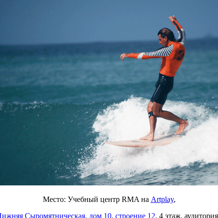
Место: Учебный центр RMA на
Artplay
,
Нижняя Сыромятническая, дом 10, строение 12
, 4 этаж, аудитория