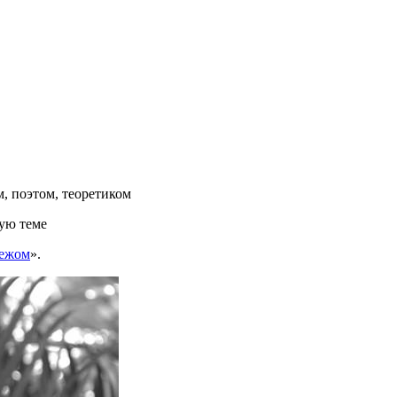
, поэтом, теоретиком
ую теме
бежом
».