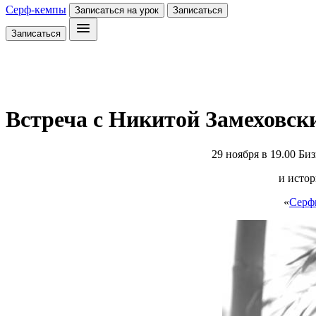
Серф-кемпы
Записаться на урок
Записаться
Записаться
Встреча с Никитой Замеховск
29 ноября в 19.00 Б
и исто
«
Серф