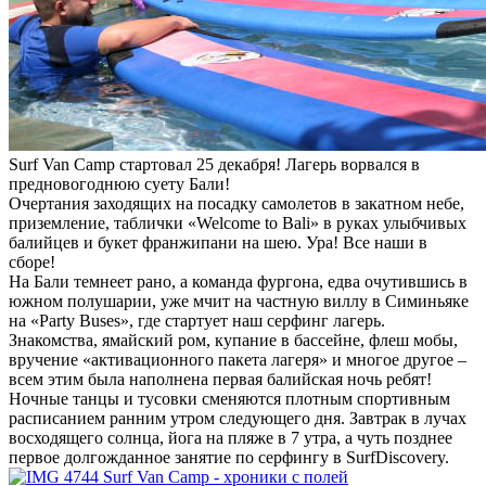
Surf Van Camp стартовал 25 декабря! Лагерь ворвался в
предновогоднюю суету Бали!
Очертания заходящих на посадку самолетов в закатном небе,
приземление, таблички «Welcome to Bali» в руках улыбчивых
балийцев и букет франжипани на шею. Ура! Все наши в
сборе!
На Бали темнеет рано, а команда фургона, едва очутившись в
южном полушарии, уже мчит на частную виллу в Симиньяке
на «Party Buses», где стартует наш серфинг лагерь.
Знакомства, ямайский ром, купание в бассейне, флеш мобы,
вручение «активационного пакета лагеря» и многое другое –
всем этим была наполнена первая балийская ночь ребят!
Ночные танцы и тусовки сменяются плотным спортивным
расписанием ранним утром следующего дня. Завтрак в лучах
восходящего солнца, йога на пляже в 7 утра, а чуть позднее
первое долгожданное занятие по серфингу в SurfDiscovery.