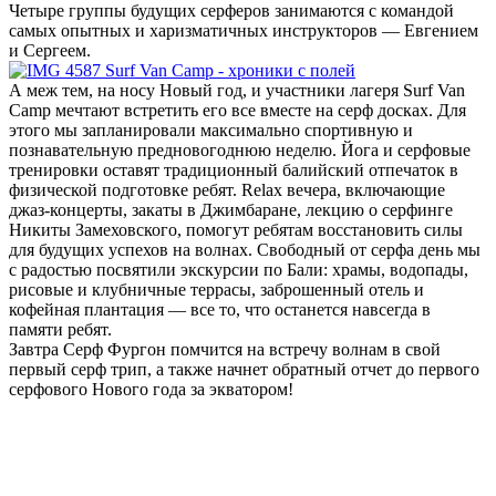
Четыре группы будущих серферов занимаются с командой
самых опытных и харизматичных инструкторов — Евгением
и Сергеем.
А меж тем, на носу Новый год, и участники лагеря Surf Van
Camp мечтают встретить его все вместе на серф досках. Для
этого мы запланировали максимально спортивную и
познавательную предновогоднюю неделю. Йога и серфовые
тренировки оставят традиционный балийский отпечаток в
физической подготовке ребят. Relax вечера, включающие
джаз-концерты, закаты в Джимбаране, лекцию о серфинге
Никиты Замеховского, помогут ребятам восстановить силы
для будущих успехов на волнах. Свободный от серфа день мы
с радостью посвятили экскурсии по Бали: храмы, водопады,
рисовые и клубничные террасы, заброшенный отель и
кофейная плантация — все то, что останется навсегда в
памяти ребят.
Завтра Серф Фургон помчится на встречу волнам в свой
первый серф трип, а также начнет обратный отчет до первого
серфового Нового года за экватором!