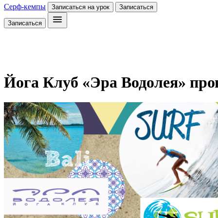
Серф-кемпы
Записаться на урок
Записаться
Записаться
Йога Клуб «Эра Водолея» про