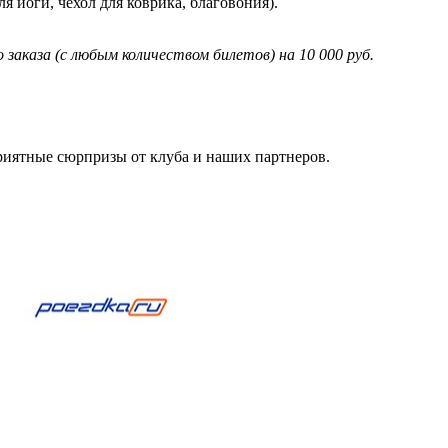
ля йоги, чехол для коврика, благовония).
аказа (с любым количеством билетов) на 10 000 руб.
приятные сюрпризы от клуба и наших партнеров.