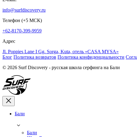
info@surfdiscovery.ru
Телефон (+5 МСК)
+62-8170-399-9959
Адрес
Jl. Poppies Lane I Gg. Sorga, Kuta, отель «CASA MYSA»
Блог
Политика возвратов
Политика конфиденциальности
Согл
© 2026 Surf Discovery - русская школа серфинга на Бали
Бали
Бали