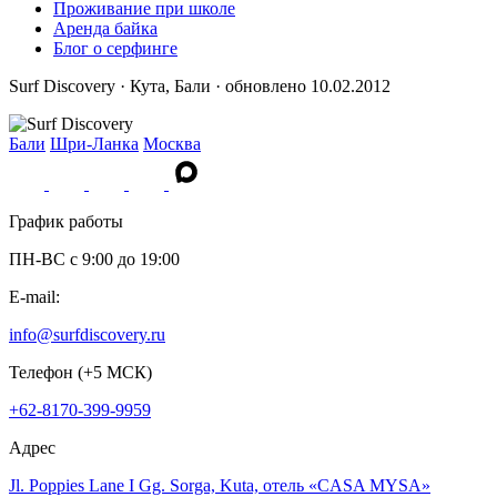
Проживание при школе
Аренда байка
Блог о серфинге
Surf Discovery · Кута, Бали · обновлено 10.02.2012
Бали
Шри-Ланка
Москва
График работы
ПН-ВС c 9:00 до 19:00
E-mail:
info@surfdiscovery.ru
Телефон (+5 МСК)
+62-8170-399-9959
Адрес
Jl. Poppies Lane I Gg. Sorga, Kuta, отель «CASA MYSA»