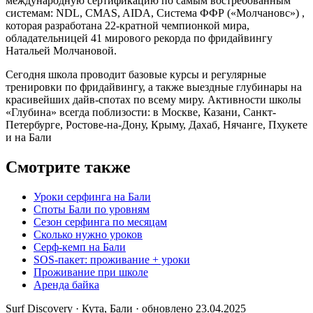
международную сертификацию по самым востребованным
системам: NDL, CMAS, AIDA, Система ФФР («Молчановс») ,
которая разработана 22-кратной чемпионкой мира,
обладательницей 41 мирового рекорда по фридайвингу
Натальей Молчановой.
Сегодня школа проводит базовые курсы и регулярные
тренировки по фридайвингу, а также выездные глубинары на
красивейших дайв-спотах по всему миру. Активности школы
«Глубина» всегда поблизости: в Москве, Казани, Санкт-
Петербурге, Ростове-на-Дону, Крыму, Дахаб, Нячанге, Пхукете
и на Бали
Смотрите также
Уроки серфинга на Бали
Споты Бали по уровням
Сезон серфинга по месяцам
Сколько нужно уроков
Серф-кемп на Бали
SOS-пакет: проживание + уроки
Проживание при школе
Аренда байка
Surf Discovery · Кута, Бали · обновлено 23.04.2025