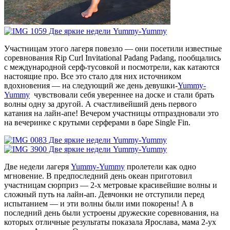
Участницам этого лагеря повезло — они посетили известные
соревнования Rip Curl Invitational Padang Padang, пообщались
с международной серф-тусовкой и посмотрели, как катаются
настоящие про. Все это стало для них источником
вдохновения — на следующий же день девушки-
Yummy-
Yummy
чувствовали себя увереннее на доске и стали брать
волны одну за другой. А счастливейший день первого
катания на лайн-апе! Вечером участницы отпраздновали это
на вечеринке с крутыми серферами в баре Single Fin.
Две недели лагеря
Yummy-Yummy
пролетели как одно
мгновение. В предпоследний день океан приготовил
участницам сюрприз — 2-х метровые красивейшие волны и
сложный путь на лайн-ап. Девчонки не отступили перед
испытанием — и эти волны были ими покорены! А в
последний день были устроены дружеские соревнования, на
которых отличные результаты показала Ярослава, мама 2-ух