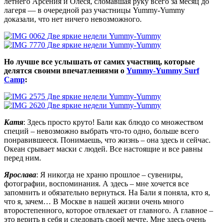
летнего Арсения и Олеся, сломавшая руку всего за месяц до
лагеря — в очередной раз участницы Yummy-Yummy
доказали, что нет ничего невозможного.
Но лучше все услышать от самих участниц, которые
делятся своими впечатлениями о
Yummy-Yummy Surf
Camp
:
Катя
: Здесь просто круто! Бали как блюдо со множеством
специй – невозможно выбрать что-то одно, больше всего
понравившееся. Понимаешь, что жизнь – она здесь и сейчас.
Океан срывает маски с людей. Все настоящие и все равны
перед ним.
Ярослава
: Я никогда не храню прошлое – сувениры,
фотографии, воспоминания. А здесь – мне хочется все
запомнить и обязательно вернуться. На Бали я поняла, кто я,
что я, зачем… В Москве в нашей жизни очень много
второстепенного, которое отвлекает от главного. А главное –
это верить в себя и следовать своей мечте. Мне здесь очень