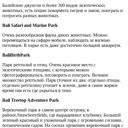
Балийские джунгли и более 300 видов экзотических
животных, есть опции покормить тигров и львов, поиграть и
потрогать разных животных.
Bali Safari and Marine Park
Очень разнообразная фауна диких животных. Можно
перемещаться на сафари-мобиле, наблюдать за жизнью
питомцев. В парке есть даже достаточно большой аквариум.
Bali
Birth
Park
Парк рептилий и птиц. Очень красивое место с
экзотическими птицами, с которыми можно
сфотографироваться, поговорить и поиграть. Великое
множество рептилий. Парк (точнее их два: отдельно птицы,
отдельно рептилии) утопает в зелени, даже в самое жаркое
время там есть где укрыться в тени.
Bali Treetop Adventure Park
Веревочный парк в самом центре острова, в
районе,Strawberryfields, где выращивают клубнику. Большой
зеленый красивый и ухоженный парк с огромными соснами,
ботаническим садом. На соснах провешен веревочный парк с