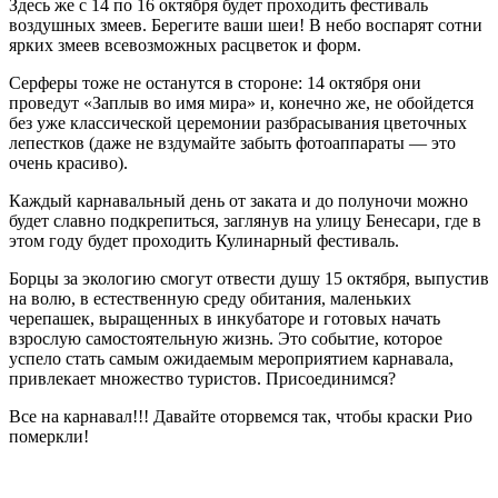
Здесь же с 14 по 16 октября будет проходить фестиваль
воздушных змеев. Берегите ваши шеи! В небо воспарят сотни
ярких змеев всевозможных расцветок и форм.
Серферы тоже не останутся в стороне: 14 октября они
проведут «Заплыв во имя мира» и, конечно же, не обойдется
без уже классической церемонии разбрасывания цветочных
лепестков (даже не вздумайте забыть фотоаппараты — это
очень красиво).
Каждый карнавальный день от заката и до полуночи можно
будет славно подкрепиться, заглянув на улицу Бенесари, где в
этом году будет проходить Кулинарный фестиваль.
Борцы за экологию смогут отвести душу 15 октября, выпустив
на волю, в естественную среду обитания, маленьких
черепашек, выращенных в инкубаторе и готовых начать
взрослую самостоятельную жизнь. Это событие, которое
успело стать самым ожидаемым мероприятием карнавала,
привлекает множество туристов. Присоединимся?
Все на карнавал!!! Давайте оторвемся так, чтобы краски Рио
померкли!