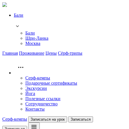
Бали
Бали
Шри-Ланка
Москва
Главная
Проживание
Цены
Сёрф-трипы
Серф-кемпы
Подарочные сертификаты
Экскурсии
Йога
Полезные ссылки
Сотрудничество
Контакты
Серф-кемпы
Записаться на урок
Записаться
Записаться