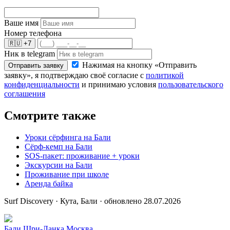
Ваше имя
Номер телефона
🇷🇺
+7
Ник в telegram
Нажимая на кнопку «Отправить
Отправить заявку
заявку», я подтверждаю своё согласие с
политикой
конфиденциальности
и принимаю условия
пользовательского
соглашения
Смотрите также
Уроки сёрфинга на Бали
Сёрф-кемп на Бали
SOS-пакет: проживание + уроки
Экскурсии на Бали
Проживание при школе
Аренда байка
Surf Discovery · Кута, Бали · обновлено 28.07.2026
Бали
Шри-Ланка
Москва