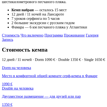
шестикилометрового песчаного пляжа.
Кемп набран
— осталось 15 мест
12 дней / 11 ночей на Лансароте
7 уроков серфинга по 5 часов
2 большие экскурсии с русским гидом
Фамара — 6 км песчаного пляжа у Атлантики
Стоимость
Что включено
Программа
Проживание
Галерея
Запись
Стоимость кемпа
12 дней / 11 ночей · Dorm 1090 € · Double 1350 € · Single 1650 €
Dorm
на человека
Место в комфортной общей комнате серф-кемпа в Фамаре
1090 €
Double
на человека
Двухместное размещение — для друзей или пар
1350 €