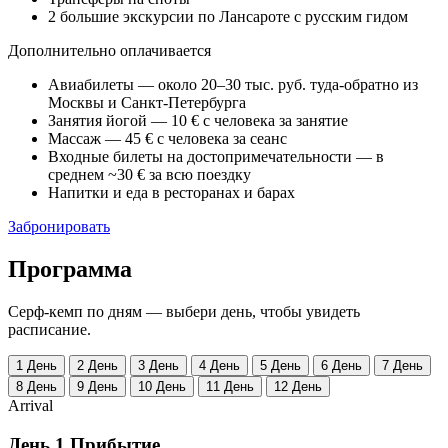
2 большие экскурсии по Лансароте с русским гидом
Дополнительно оплачивается
Авиабилеты — около 20–30 тыс. руб. туда-обратно из
Москвы и Санкт-Петербурга
Занятия йогой — 10 € с человека за занятие
Массаж — 45 € с человека за сеанс
Входные билеты на достопримечательности — в
среднем ~30 € за всю поездку
Напитки и еда в ресторанах и барах
Забронировать
Программа
Серф-кемп по дням — выбери день, чтобы увидеть
расписание.
1
День
2
День
3
День
4
День
5
День
6
День
7
День
8
День
9
День
10
День
11
День
12
День
Arrival
День 1
Прибытие