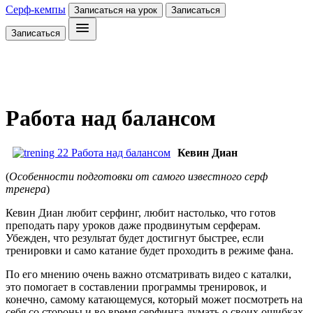
Серф-кемпы
Записаться на урок
Записаться
Записаться
Работа над балансом
Кевин Диан
(
Особенности подготовки от самого известного серф
тренера
)
Кевин Диан любит серфинг, любит настолько, что готов
преподать пару уроков даже продвинутым серферам.
Убежден, что результат будет достигнут быстрее, если
тренировки и само катание будет проходить в режиме фана.
По его мнению очень важно отсматривать видео с каталки,
это помогает в составлении программы тренировок, и
конечно, самому катающемуся, который может посмотреть на
себя со стороны и во время серфинга думать о своих ошибках.