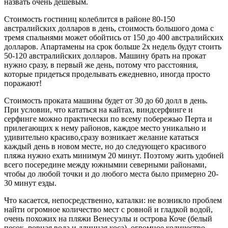
назвать очень дешевым.
Стоимость гостиниц колеблится в районе 80-150
австралийских долларов в день, стоимость большого дома с
тремя спальнями может обойтись от 150 до 400 австралийских
долларов. Апартамены на срок больше 2х недель будут стоить
50-120 австралийских долларов. Машину брать на прокат
нужно сразу, в первый же день, потому что расстояния,
которые придеться проделывать ежедневно, иногда просто
поражают!
Стоимость проката машины будет от 30 до 60 долл в день.
При условии, что кататься на кайтах, виндсерфинге и
серфинге можно практически по всему побережью Перта и
прилегающих к нему районов, каждое место уникально и
удивительно красиво,сразу возникает желание кататься
каждый день в новом месте, но до следующего красивого
пляжа нужно ехать минимум 20 минут. Поэтому жить удобней
всего посередине между южнымии северными районами,
чтобы до любой точки и до любого места было примерно 20-
30 минут езды.
Что касается, непосредственно, каталки: не возникло проблем
найти огромное количество мест с ровной и гладкой водой,
очень похожих на пляжи Венесуэлы и острова Коче (белый
песок, ровная вода и длинная коса), огромное количество