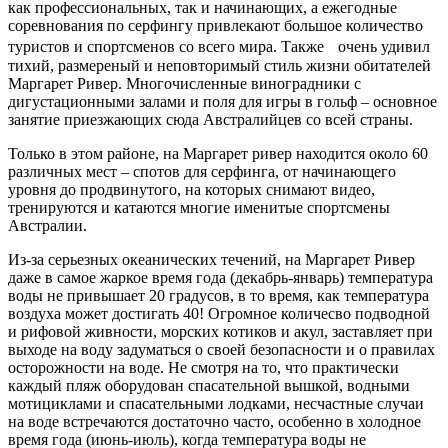
как профессиональных, так и начинающих, а ежегодные
соревнования по серфингу привлекают большое количество
туристов и спортсменов со всего мира. Также очень удивил
тихий, размереный и неповторимый стиль жизни обитателей
Маргарет Ривер. Многочисленные виноградники с
дигустационными залами и поля для игры в гольф – основное
занятие приезжающих сюда Австралийцев со всей страны.
Только в этом районе, на Маргарет ривер находится около 60
различных мест – спотов для серфинга, от начинающего
уровня до продвинутого, на которых снимают видео,
тренируются и катаются многие именитые спортсмены
Австралии.
Из-за серьезных океанических течений, на Маргарет Ривер
даже в самое жаркое время года (декабрь-январь) температура
воды не привышает 20 градусов, в то время, как температура
воздуха может достигать 40! Огромное количесво подводной
и рифовой живности, морских котиков и акул, заставляет при
выходе на воду задуматься о своей безопасности и о правилах
осторожности на воде. Не смотря на то, что практически
каждый пляж оборудован спасательной вышкой, водными
мотициклами и спасательными лодками, несчастные случаи
на воде встречаются достаточно часто, особенно в холодное
время года (июнь-июль), когда температура воды не