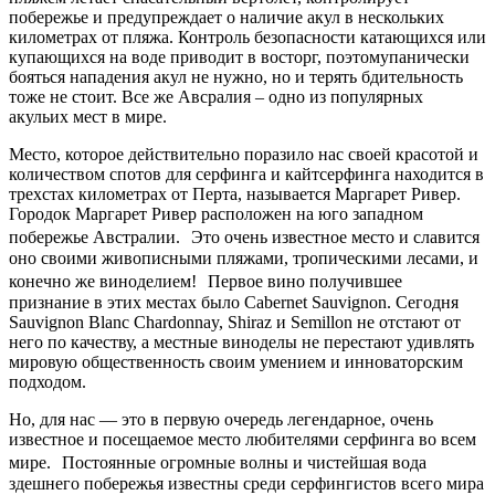
побережье и предупреждает о наличие акул в нескольких
километрах от пляжа. Контроль безопасности катающихся или
купающихся на воде приводит в восторг, поэтомупанически
бояться нападения акул не нужно, но и терять бдительность
тоже не стоит. Все же Авсралия – одно из популярных
акульих мест в мире.
Место, которое действительно поразило нас своей красотой и
количеством спотов для серфинга и кайтсерфинга находится в
трехстах километрах от Перта, называется Маргарет Ривер.
Городок Маргарет Ривер расположен на юго западном
побережье Австралии. Это очень известное место и славится
оно своими живописными пляжами, тропическими лесами, и
конечно же виноделием! Первое вино получившее
признание в этих местах было Cabernet Sauvignon. Сегодня
Sauvignon Blanc Chardonnay, Shiraz и Semillon не отстают от
него по качеству, а местные виноделы не перестают удивлять
мировую общественность своим умением и инноваторским
подходом.
Но, для нас — это в первую очередь легендарное, очень
известное и посещаемое место любителями серфинга во всем
мире. Постоянные огромные волны и чистейшая вода
здешнего побережья известны среди серфингистов всего мира