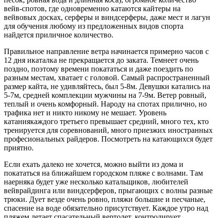
вейв-спотов, где одновременно катаются кайтеры на
вейвовых досках, серферы и виндсерферы, даже мест и лагун
для обучения любому из предложенных видов спорта
найдется приличное количество.
Правильное направление ветра начинается примерно часов с
12 дня икаталка не прекращается до заката. Темнеет очень
поздно, поэтому времени покататься и даже поездить по
разным местам, хватает с головой. Самый распространенный
размер кайта, не удивляйтесь, был 5-8м. Девушки катались на
5-7м, средней комплекции мужчины на 7-9м. Ветер ровный,
теплый и очень комфорный. Народу на спотах прилично, но
трафика нет и никто никому не мешает. Уровень
катаниякаждого третьего превышает средний, много тех, кто
тренируется для соревнований, много приезжих иностранных
професиональных райдеров. Посмотреть на катающихся будет
приятно.
Если ехать далеко не хочется, можно выйти из дома и
покататься на ближайшем городском пляже с волнами. Там
наерняка будет уже несколько катальщиков, любителей
вейврайдинга или виндсерферов, прыгающих с волны разные
трюки. Дует везде очень ровно, пляжи большие и песчаные,
спасение на воде обязательно присутствует. Каждое утро над
пляжем летает спасательный вертолет, контролирует