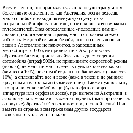
Всем известно, что приезжая куда-то в новую страну, а тем
более такую отдаленную, как Австралия, всегда делаешь
много ошибок и наводишь ненужную суету, из-за
неправильной информации или, начитавшисьвсевозможных
путеводителей. Зная определенные «подводные камни»
любой цивилизованной страны, многих проблем можно
избежать. Не делайте такие безобидные, но очень дорогие
вещи в Австралии: не паркуйтесь в запрещенных
местах(штраф 100$), не прилетайте в Австралию без
обратного билета, пристегивайтесь на заднем сидении
автомобиля (штраф 500$), не привышайте скоростной режим
(дорого), не меняйте много денег в пунктах обмена валют
(комиссия 10%), не снимайте деньги в банкоматах (комиссия
10%), а оплачивайте все и везде (даже в такси и на рынках)
кредитными карточками (комиссии нет). Также нужно знать,
что при покупке любой вещи (буть то фото и видео
аппаратура или серфовая доска), при вылете из Австралии, в
аэропорту на таможне вы можете получить (имея при себе чек
о покупке)обратно 10% от стоимости купленной вещи! При
вылете из страны, всем гражданам других государств
возвращают уплаченный налог.