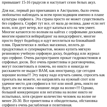
привышает 15-16 градусов и наступает сезон белых акул.
Для нас, первый раз приехавших в Австралию, было очень
любопытно наблюдать за всем происходящим именно в плане
культуры серфинга. Эта страна просто не может существовать
без серфинга. Серфят тут все, от мала до велика, даже если нет
волн, или дует ветер, все идут кататься кто на чем умеет.
Многие катаются по волнам на кайтах с серфовыми досками,
многим нравится вейврайдинг на виндсерфинге, многие
просто берут бодиборд и идут веселиться на ближайший
пляж. Практически в любых магазинах, вплоть до
продуктовых и супермаркетов, можно купить мягкую
резиновую учебную серфовую доску, бодиборд или журнал
про серфинг. Очень распространен прокат гидрокостюмов и
серфовых досок. Все очень приветливы и разговорчивы,
могут посоветовать и помочь, но никто и никогда не
расскажети не выдаст ВАМ, как иностранцу, где сегодня
хорошие волны!!! Эту науку надо изучать самим, спросить как
проехать вы можете, но направлять на нужный спот или
удачное место для серфинга в тот или иной день, никто не
будет, им не нужны «лишние люди на волне»!!! Однако,
большой конкуренции или негатива на волне никто не
испытывал, хотя среднее количество человек на волне не
менее 20-30. Все приветливы и обходительны, обстановка
серфинга очень раслабленая и позитивная.