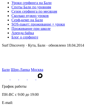
Уроки серфинга на Бали
Споты Бали по уровням
Сезон серфинга по месяцам
Сколько нужно уроков
Серф-кемп на Бали
SOS-пакет: проживание + уроки
Проживание при школе
Аренда байка
Блог о серфинге
Surf Discovery · Кута, Бали · обновлено 18.04.2014
Бали
Шри-Ланка
Москва
График работы
ПН-ВС c 9:00 до 19:00
E-mail: