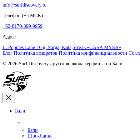
info@surfdiscovery.ru
Телефон (+5 МСК)
+62-8170-399-9959
Адрес
Jl. Poppies Lane I Gg. Sorga, Kuta, отель «CASA MYSA»
Блог
Политика возвратов
Политика конфиденциальности
Согл
© 2026 Surf Discovery - русская школа серфинга на Бали
Бали
Бали
Шри-Ланка