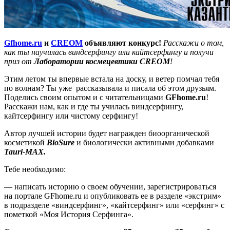
Gfhome.ru
и
CREOM
объявляют конкурс!
Расскажи о том,
как ты научилась виндсерфингу или кайтсерфингу и получи
приз от
Лаборатории космецевтики CREOM
!
Этим летом ты впервые встала на доску, и ветер помчал тебя
по волнам? Ты уже рассказывала и писала об этом друзьям.
Поделись своим опытом и с читательницами
GFhome.ru
!
Расскажи нам, как и где ты училась виндсерфингу,
кайтсерфингу или чистому серфингу!
Автор лучшей истории будет награжден биоорганической
косметикой
BioSure
и биологически активными добавками
Tauri-MAX.
Тебе необходимо:
— написать историю о своем обучении, зарегистрироваться
на портале GFhome.ru и опубликовать ее в разделе «экстрим»
в подразделе «виндсерфинг», «кайтсерфинг» или «серфинг» с
пометкой «Моя История Серфинга».