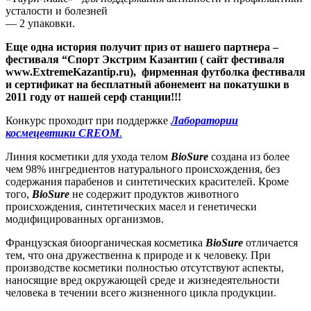
усталости и болезней
— 2 упаковки.
Еще одна история получит приз от нашего партнера –
фестиваля “Спорт Экстрим Казантип ( сайт фестиваля
www.ExtremeKazantip.ru), фирменная футболка фестиваля
и сертификат на бесплатный абонемент на покатушки в
2011 году от нашей серф станции!!!
Конкурс проходит при поддержке
Лаборатории
космецевтики CREOM
.
Линия косметики для ухода телом
BioSure
создана из более
чем 98% ингредиентов натурального происхождения, без
содержания парабенов и синтетических красителей. Кроме
того,
BioSure
не содержит продуктов животного
происхождения, синтетических масел и генетически
модифицированных организмов.
Французская биоорганическая косметика
BioSure
отличается
тем, что она дружественна к природе и к человеку. При
производстве косметики полностью отсутствуют аспекты,
наносящие вред окружающей среде и жизнедеятельности
человека в течении всего жизненного цикла продукции.