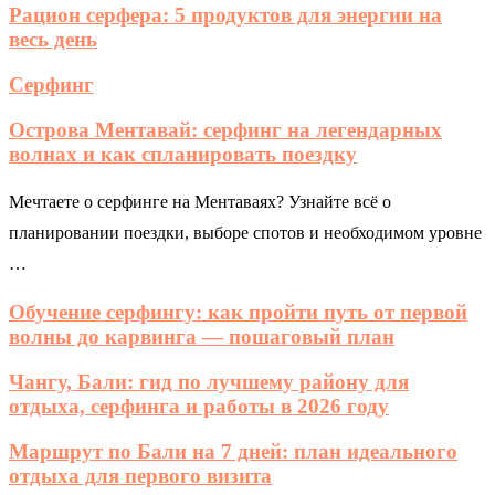
Рацион серфера: 5 продуктов для энергии на
весь день
Серфинг
Острова Ментавай: серфинг на легендарных
волнах и как спланировать поездку
Мечтаете о серфинге на Ментаваях? Узнайте всё о
планировании поездки, выборе спотов и необходимом уровне
…
Обучение серфингу: как пройти путь от первой
волны до карвинга — пошаговый план
Чангу, Бали: гид по лучшему району для
отдыха, серфинга и работы в 2026 году
Маршрут по Бали на 7 дней: план идеального
отдыха для первого визита