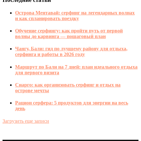
Острова Ментавай: серфинг на легендарных волнах
и как спланировать поездку
Обучение серфингу: как пройти путь от первой
волны до карвинга — пошаговый план
Чангу, Бали: гид по лучшему району для отдыха,
серфинга и работы в 2026 году
Маршрут по Бали на 7 дней: план идеального отдыха
для первого визита
Сиарго: как организовать серфинг и отдых на
острове мечты
Рацион серфера: 5 продуктов для энергии на весь
день
Загрузить еще записи