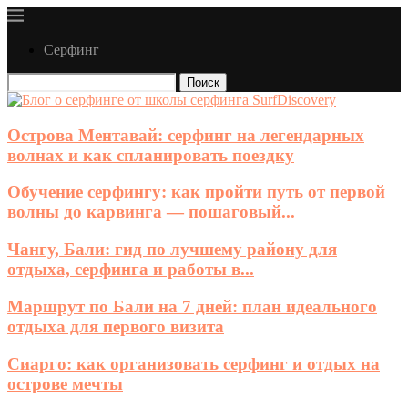
Серфинг
Поиск
Острова Ментавай: серфинг на легендарных
волнах и как спланировать поездку
Обучение серфингу: как пройти путь от первой
волны до карвинга — пошаговый...
Чангу, Бали: гид по лучшему району для
отдыха, серфинга и работы в...
Маршрут по Бали на 7 дней: план идеального
отдыха для первого визита
Сиарго: как организовать серфинг и отдых на
острове мечты