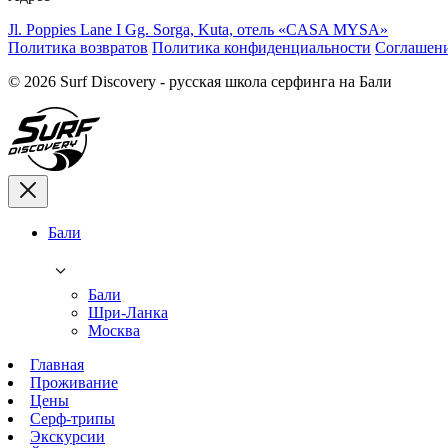
Jl. Poppies Lane I Gg. Sorga, Kuta, отель «CASA MYSA»
Политика возвратов
Политика конфиденциальности
Соглашени
© 2026 Surf Discovery - русская школа серфинга на Бали
Бали
Бали
Шри-Ланка
Москва
Главная
Проживание
Цены
Серф-трипы
Экскурсии