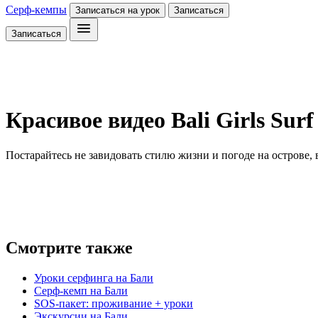
Серф-кемпы
Записаться на урок
Записаться
Записаться
Красивое видео Bali Girls Surf
Постарайтесь не завидовать стилю жизни и погоде на острове,
Смотрите также
Уроки серфинга на Бали
Серф-кемп на Бали
SOS-пакет: проживание + уроки
Экскурсии на Бали