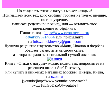
Но создавать стихи с натуры может каждый!
Приглашаем всех тех, кого сёрфинг трогает не только внешне,
но и внутренне,
написать рецензию на книгу, или — оставить свое
впечатление от сёрфинга.
Пишите сюда:
https://www.ozon.ru/context/
detail/id/23914084/
или присылайте
на
info.zamekhovsky@gmail.com
Лучшую рецензию издательство «Манн, Иванов и Фербер»
обещает разместить на своем сайте,
а автора наградить специальной сумкой для книг.
Книгу «Стихи с натуры» можно полистать, попросив ее на
ресепшен школы Surf Discovery,
или купить в книжных магазинах Москвы, Питера, Киева,
на
ozon.ru
[youtube]http://www.youtube.com/watch?
v=CxTuLGbDZoQ[/youtube]