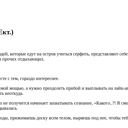
Ект.)
дей, которые едут на остров учиться серфить, представляют себе 
л и прочих отдыхающих.
есте с тем, гораздо интереснее.
мой мощью, а нужно преодолеть прибой и выплывать на лайн-ап
ть неоткуда.
 не получится начинает захватывать сознание, «Какого..?! Я смо
дывалась.
ы, прижимаешь доску всем телом, ныряешь под нее, чтобы тебя 