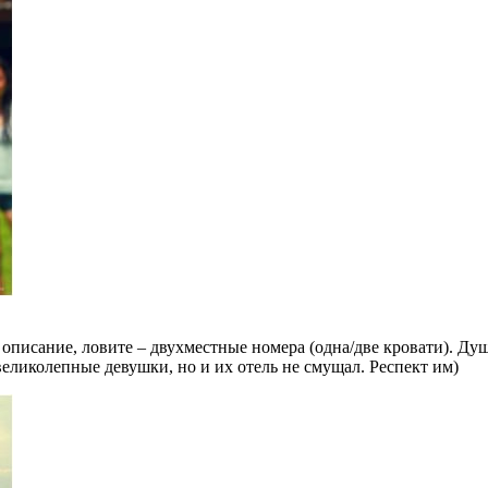
писание, ловите – двухместные номера (одна/две кровати). Душ, 
великолепные девушки, но и их отель не смущал. Респект им)