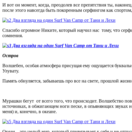
И вот он момент, когда, преодолев все препятствия ты, након
после этого навсегда быть покоренным серфингом как спортом,
Спасибо огромное Никите, который научил нас тому, что серфи
сомнения.
Остров
Волшебен, особая атмосфера присущая ему ощущается букваль
Улувату.
Память обнуляется, забываешь про все на свете, прошлой жизн
Мурашки бегут от всего того, что происходит. Волшебство повс
источниках, в обжигающем ноги песке, в опьяняющих звуках н
меня) и, конечно, в океане.
Океан – это целый мир, который привязывает к себе и не отпуск