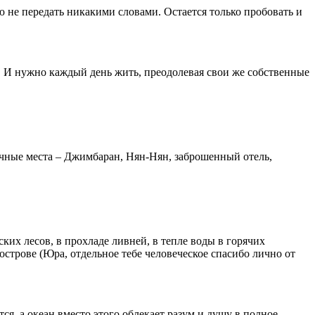
ю не передать никакими словами. Остается только пробовать и
и. И нужно каждый день жить, преодолевая свои же собственные
чные места – Джимбаран, Нян-Нян, заброшенный отель,
ких лесов, в прохладе ливней, в тепле воды в горячих
строве (Юра, отдельное тебе человеческое спасибо лично от
ся, а океан вместо этого облекает разум и душу в полное