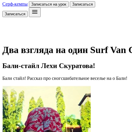
Серф-кемпы
Записаться на урок
Записаться
Записаться
Два взгляда на один Surf Van
Бали-стайл Лехи Скуратова!
Бали стайл! Рассказ про сногсшибательное веселье на о Бали!