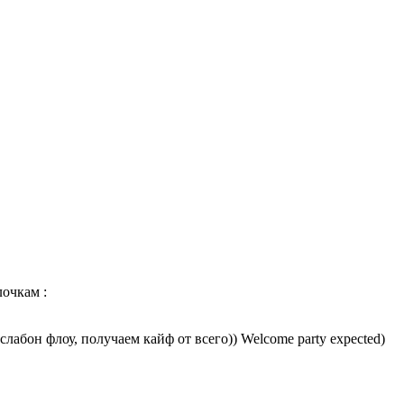
лочкам :
абон флоу, получаем кайф от всего)) Welcome party expected)