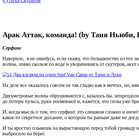
(c) Леха Скуратов
Арак Аттак, команда! (by Таня Ньюби, 
Серфинг
Наверное, я не ошибусь, если скажу, что большинство из тех лю
волны, ловко скользя по воде и уворачиваясь от скутеров, аку
На деле все оказалось совсем не так гладко как в мечтах, но, вм
Двухметровые волны обрушиваются с, казалось бы, непреодоли
до потери пульса, руки онемевают и, кажется, что силы уже бра
И, когда мысль о том, что серфинг это слишком сложно и ничего
какое-то секретное дыхание, о котором ты раньше даже не дога
И ты яростно плывешь на вырастающую перед тобой громаду вод
выбросило на берег.