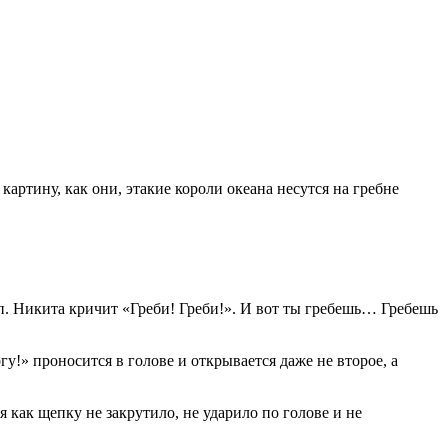
картину, как они, этакие короли океана несутся на гребне
. Никита кричит «Греби! Греби!». И вот ты гребешь… Гребешь
гу!» проносится в голове и открывается даже не второе, а
как щепку не закрутило, не ударило по голове и не