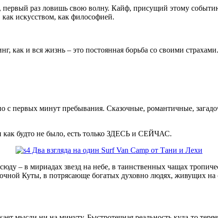
ец, первый раз ловишь свою волну. Кайф, присущий этому событи
 как искусством, как философией.
нг, как и вся жизнь – это постоянная борьба со своими страхам
но с первых минут пребывания. Сказочные, романтичные, загадо
и как будто не было, есть только ЗДЕСЬ и СЕЙЧАС.
юду – в мириадах звезд на небе, в таинственных чащах тропичес
очной Куты, в потрясающе богатых духовно людях, живущих на о
ает мысли ни на минуту. Быстротечная реальность куда-то теряет