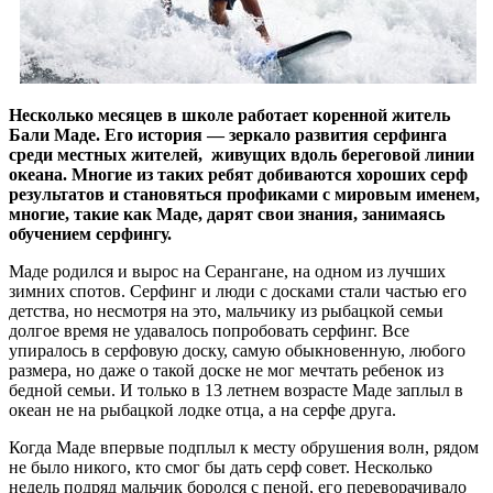
Несколько месяцев в школе работает коренной житель
Бали Маде. Его история — зеркало развития серфинга
среди местных жителей, живущих вдоль береговой линии
океана. Многие из таких ребят добиваются хороших серф
результатов и становяться профиками с мировым именем,
многие, такие как Маде, дарят свои знания, занимаясь
обучением серфингу.
Маде родился и вырос на Серангане, на одном из лучших
зимних спотов. Серфинг и люди с досками стали частью его
детства, но несмотря на это, мальчику из рыбацкой семьи
долгое время не удавалось попробовать серфинг. Все
упиралось в серфовую доску, самую обыкновенную, любого
размера, но даже о такой доске не мог мечтать ребенок из
бедной семьи. И только в 13 летнем возрасте Маде заплыл в
океан не на рыбацкой лодке отца, а на серфе друга.
Когда Маде впервые подплыл к месту обрушения волн, рядом
не было никого, кто смог бы дать серф совет. Несколько
недель подряд мальчик боролся с пеной, его переворачивало