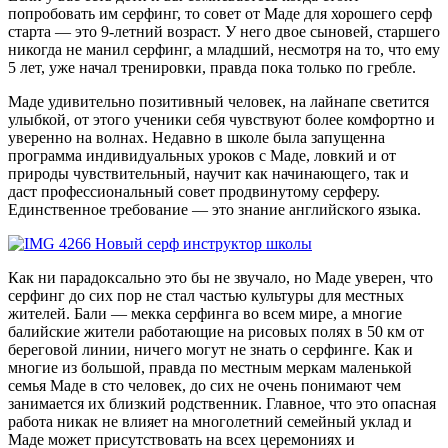
попробовать им серфинг, то совет от Маде для хорошего серф
старта — это 9-летний возраст. У него двое сыновей, старшего
никогда не манил серфинг, а младший, несмотря на то, что ему
5 лет, уже начал тренировки, правда пока только по гребле.
Маде удивительно позитивный человек, на лайнапе светится
улыбкой, от этого ученики себя чувствуют более комфортно и
уверенно на волнах. Недавно в школе была запущенна
программа индивидуальных уроков с Маде, ловкий и от
природы чувствительный, научит как начинающего, так и
даст профессиональный совет продвинутому серферу.
Единственное требование — это знание английского языка.
Как ни парадоксально это бы не звучало, но Маде уверен, что
серфинг до сих пор не стал частью культуры для местных
жителей. Бали — мекка серфинга во всем мире, а многие
балийские жители работающие на рисовых полях в 50 км от
береговой линии, ничего могут не знать о серфинге. Как и
многие из большой, правда по местным меркам маленькой
семья Маде в сто человек, до сих не очень понимают чем
занимается их близкий родственник. Главное, что это опасная
работа никак не влияет на многолетний семейный уклад и
Маде может присутствовать на всех церемониях и