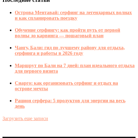
Острова Ментавай: серфинг на легендарных волнах
и как спланировать поездку
Обучение серфингу: как пройти путь от первой
волны до карвинга — пошаговый план
Чангу, Бали: гид по лучшему району для отдыха,
серфинга и работы в 2026 году
Маршрут по Бали на 7 дней: план идеального отдыха
для первого визита
Сиарго: как организовать серфинг и отдых на
острове мечты
Рацион серфера: 5 продуктов для энергии на весь
день
Загрузить еще записи