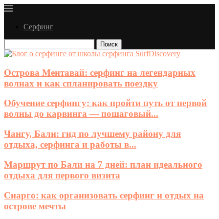
Серфинг
Поиск
Острова Ментавай: серфинг на легендарных
волнах и как спланировать поездку
Обучение серфингу: как пройти путь от первой
волны до карвинга — пошаговый...
Чангу, Бали: гид по лучшему району для
отдыха, серфинга и работы в...
Маршрут по Бали на 7 дней: план идеального
отдыха для первого визита
Сиарго: как организовать серфинг и отдых на
острове мечты