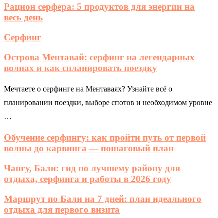
Рацион серфера: 5 продуктов для энергии на
весь день
Серфинг
Острова Ментавай: серфинг на легендарных
волнах и как спланировать поездку
Мечтаете о серфинге на Ментаваях? Узнайте всё о
планировании поездки, выборе спотов и необходимом уровне
…
Обучение серфингу: как пройти путь от первой
волны до карвинга — пошаговый план
Чангу, Бали: гид по лучшему району для
отдыха, серфинга и работы в 2026 году
Маршрут по Бали на 7 дней: план идеального
отдыха для первого визита