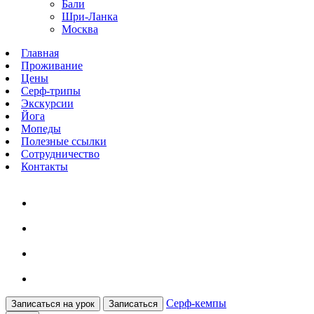
Бали
Шри-Ланка
Москва
Главная
Проживание
Цены
Серф-трипы
Экскурсии
Йога
Мопеды
Полезные ссылки
Сотрудничество
Контакты
Серф-кемпы
Записаться на урок
Записаться