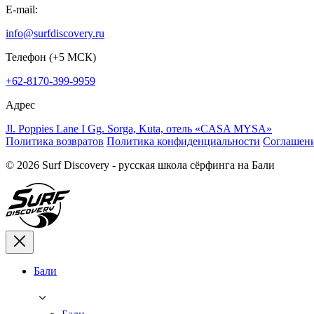
E-mail:
info@surfdiscovery.ru
Телефон (+5 МСК)
+62-8170-399-9959
Адрес
Jl. Poppies Lane I Gg. Sorga, Kuta, отель «CASA MYSA»
Политика возвратов
Политика конфиденциальности
Соглашени
© 2026 Surf Discovery - русская школа сёрфинга на Бали
Бали