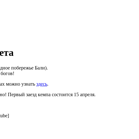
ета
адное побережье Бали).
богов!
тах можно узнать
здесь
.
о! Первый заезд кемпа состоится 15 апреля.
ube]