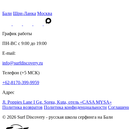
Бали
Шри-Ланка
Москва
График работы
ПН-ВС c 9:00 до 19:00
E-mail:
info@surfdiscovery.ru
Телефон (+5 МСК)
+62-8170-399-9959
Адрес
Jl. Poppies Lane I Gg. Sorga, Kuta, отель «CASA MYSA»
Политика возвратов
Политика конфиденциальности
Соглашени
© 2026 Surf Discovery - русская школа серфинга на Бали