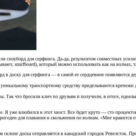
ли сноуборд для серфинга. Да-да, результатом совместных усилий к
ывают, snurfboard), который можно использовать как на волнах, 
рд в доску для серфинга — в самой ее сердцевине появляются д
ому уникальному транспортному средству приделываются крепежи
ры. Так что бросили клич по друзьям и получили, в итоге, идеа
. Я уже влюбился в этот хвост. Все будет круто — сто проценто
пригоден для плавания и скольжения по волнам. «Мне нравится 
 склоне доска отправляется в канадский городок Ревелсток. Про