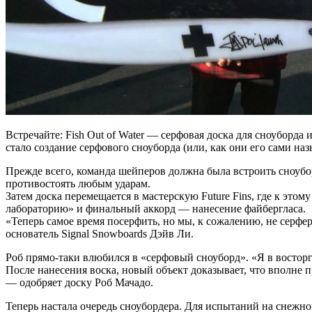
Встречайте: Fish Out of Water — серфовая доска для сноуборда и
стало создание серфового сноуборда (или, как они его сами наз
Прежде всего, команда шейперов должна была встроить сноубо
противостоять любым ударам.
Затем доска перемещается в мастерскую Future Fins, где к эт
лабораторию» и финальный аккорд — нанесение файбергласа.
«Теперь самое время посерфить, но мы, к сожалению, не серфе
основатель Signal Snowboards Дэйв Ли.
Роб прямо-таки влюбился в «серфовый сноуборд». «Я в восторге
После нанесения воска, новый объект доказывает, что вполне 
— одобряет доску Роб Мачадо.
Теперь настала очередь сноубордера. Для испытаний на снежном