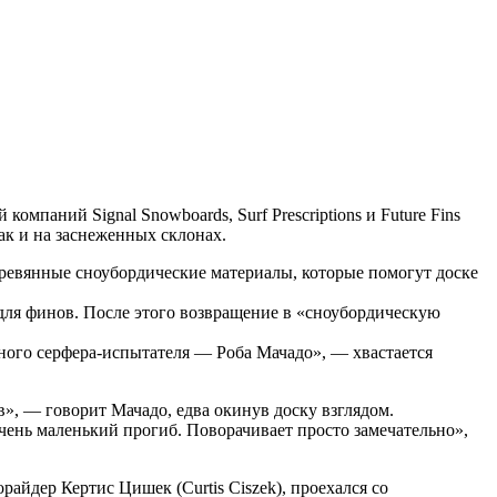
омпаний Signal Snowboards, Surf Prescriptions и Future Fins
так и на заснеженных склонах.
еревянные сноубордические материалы, которые помогут доске
 для финов. После этого возвращение в «сноубордическую
льного серфера-испытателя — Роба Мачадо», — хвастается
в», — говорит Мачадо, едва окинув доску взглядом.
очень маленький прогиб. Поворачивает просто замечательно»,
райдер Кертис Цишек (Curtis Ciszek), проехался со